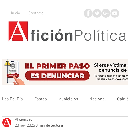
Inicio
Contacto
Las Del Día
Estado
Municipios
Nacional
Opini
Aficionzac
Que no se olvide
Legisladores
UAZ
Denuncia
20 nov 2025
3 min de lectura