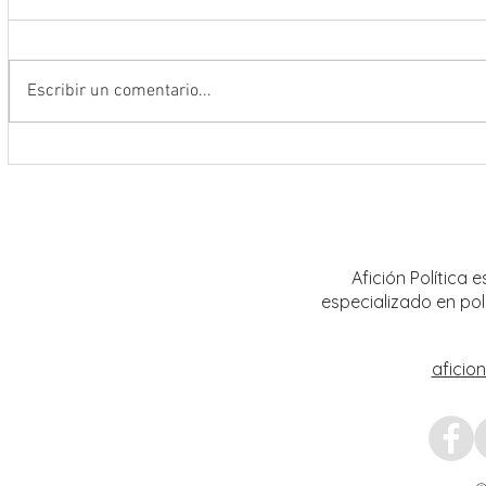
Escribir un comentario...
Encabeza Gobernador David Monreal
Refuer
Ávila primer Foro por la
estrat
Transformación del Campo
Nacion
Zacatecano
Afición Política
especializado en pol
aficio