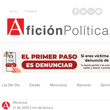
Inicio
Contacto
Las Del Día
Estado
Municipios
Nacional
Opini
Aficionzac
Que no se olvide
Legisladores
UAZ
Denuncia
21 dic 2025
2 min de lectura