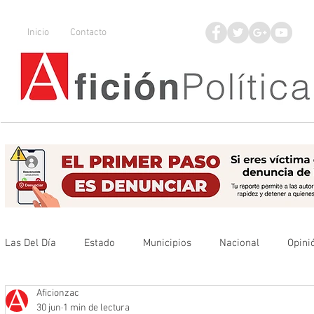
Inicio
Contacto
Las Del Día
Estado
Municipios
Nacional
Opini
Aficionzac
Que no se olvide
Legisladores
UAZ
Denuncia
30 jun
1 min de lectura