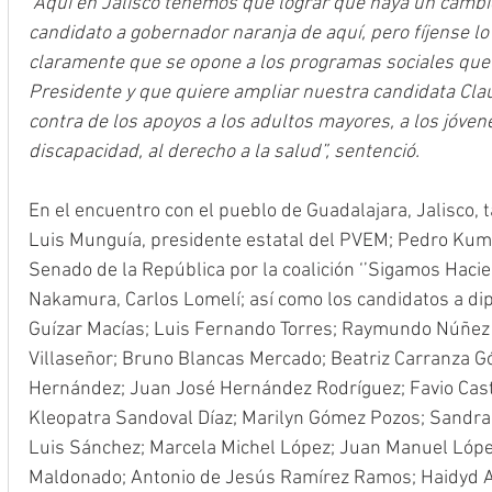
“Aquí en Jalisco tenemos que lograr que haya un cambio
candidato a gobernador naranja de aquí, pero fíjense lo 
claramente que se opone a los programas sociales que 
Presidente y que quiere ampliar nuestra candidata Cla
contra de los apoyos a los adultos mayores, a los jóven
discapacidad, al derecho a la salud”, sentenció.
En el encuentro con el pueblo de Guadalajara, Jalisco,
Luis Munguía, presidente estatal del PVEM; Pedro Kuma
Senado de la República por la coalición ‘’Sigamos Hacien
Nakamura, Carlos Lomelí; así como los candidatos a dip
Guízar Macías; Luis Fernando Torres; Raymundo Núñez 
Villaseñor; Bruno Blancas Mercado; Beatriz Carranza G
Hernández; Juan José Hernández Rodríguez; Favio Cast
Kleopatra Sandoval Díaz; Marilyn Gómez Pozos; Sandra 
Luis Sánchez; Marcela Michel López; Juan Manuel López
Maldonado; Antonio de Jesús Ramírez Ramos; Haidyd Ar