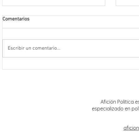
Comentarios
Escribir un comentario...
Abre INE convocatoria para ingresar
Realiz
al Servicio Profesional Electoral en
sobre 
plazas de Institutos Electorales
mujere
Estatales
Afición Política
especializado en pol
aficio