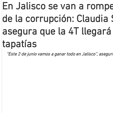
En Jalisco se van a romp
Mineros LNBP
de la corrupción: Claudi
asegura que la 4T llegará 
tapatías
"Este 2 de junio vamos a ganar todo en Jalisco’’, asegur