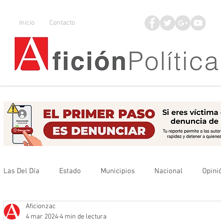
Inicio
Contacto
Las Del Día
Estado
Municipios
Nacional
Opini
Aficionzac
Que no se olvide
Legisladores
UAZ
Denuncia
4 mar 2024
4 min de lectura