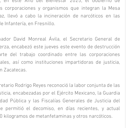
d, en este Año del Bienestar 2025, el Gobierno de 
as corporaciones y organismos que integran la Mesa 
z, llevó a cabo la incineración de narcóticos en las 
e Infantería, en Fresnillo.
ador David Monreal Ávila, el Secretario General de 
rza, encabezó este jueves este evento de destrucción 
te del trabajo coordinado entre las corporaciones 
ales, así como instituciones impartidoras de justicia, 
en Zacatecas.
etario Rodrigo Reyes reconoció la labor conjunta de las 
ticia, encabezadas por el Ejército Mexicano, la Guardia 
dad Pública y las Fiscalías Generales de Justicia del 
 permitió el decomiso, en días recientes, y actual 
0 kilogramos de metanfetaminas y otros narcóticos.