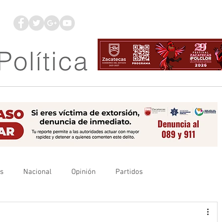
os
Nacional
Opinión
Partidos
es
UAZ
Denuncia
Poder Judicial