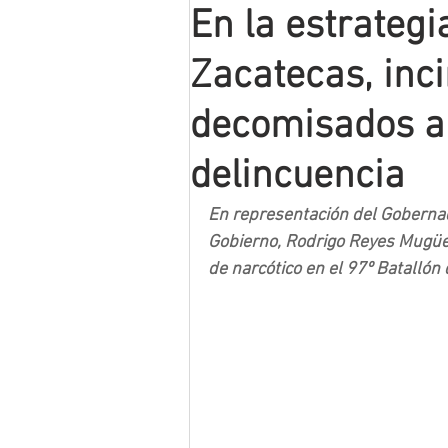
En la estrategi
Mineros LNBP
Zacatecas, inc
decomisados a 
delincuencia
En representación del Gobernad
Gobierno, Rodrigo Reyes Mugüer
de narcótico en el 97º Batallón 