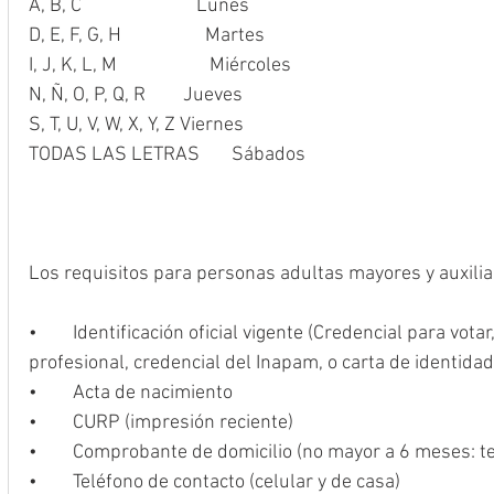
A, B, C	                  Lunes
D, E, F, G, H	          Martes
I, J, K, L, M	           Miércoles
N, Ñ, O, P, Q, R	     Jueves
S, T, U, V, W, X, Y, Z Viernes
TODAS LAS LETRAS	      Sábados
Los requisitos para personas adultas mayores y auxilia
•	Identificación oficial vigente (Credencial para votar, pasaporte, cartilla, cédula 
profesional, credencial del Inapam, o carta de identidad
•	Acta de nacimiento
•	CURP (impresión reciente)
•	Comprobante de domicilio (no mayor a 6 meses: tel
•	Teléfono de contacto (celular y de casa)