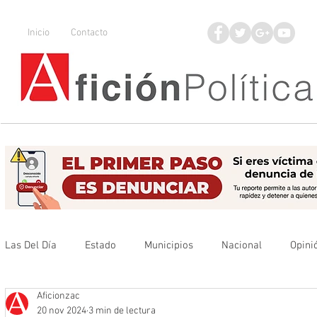
Inicio
Contacto
Las Del Día
Estado
Municipios
Nacional
Opini
Aficionzac
Que no se olvide
Legisladores
UAZ
Denuncia
20 nov 2024
3 min de lectura