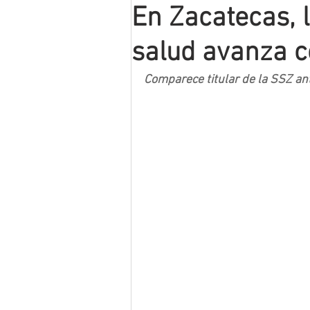
En Zacatecas, 
Mineros LNBP
salud avanza c
Comparece titular de la SSZ ant