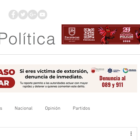
os
Nacional
Opinión
Partidos
es
UAZ
Denuncia
Poder Judicial