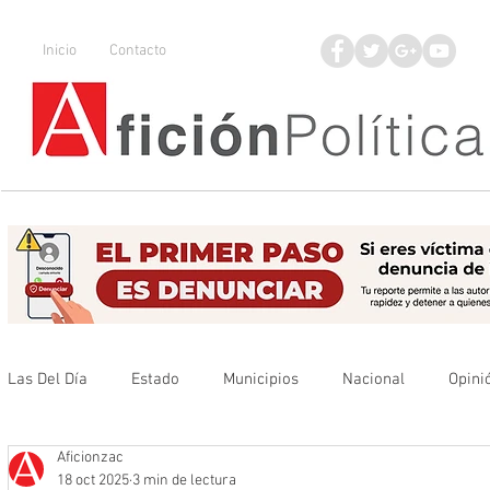
Inicio
Contacto
Las Del Día
Estado
Municipios
Nacional
Opini
Aficionzac
Que no se olvide
Legisladores
UAZ
Denuncia
18 oct 2025
3 min de lectura