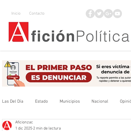
Inicio
Contacto
Las Del Día
Estado
Municipios
Nacional
Opini
Aficionzac
Que no se olvide
Legisladores
UAZ
Denuncia
1 dic 2025
2 min de lectura