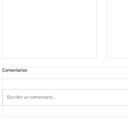
Comentarios
Escribir un comentario...
Conmemoran tercer centenario
El rit
luctuoso de Fray Margil de Jesús
bailar