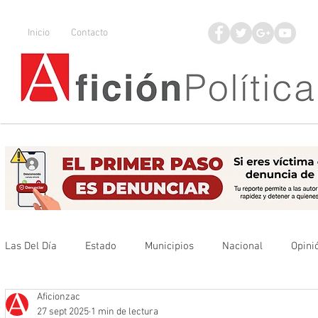
Inicio
Contacto
Las Del Día
Estado
Municipios
Nacional
Opini
Aficionzac
Que no se olvide
Legisladores
UAZ
Denuncia
27 sept 2025
1 min de lectura