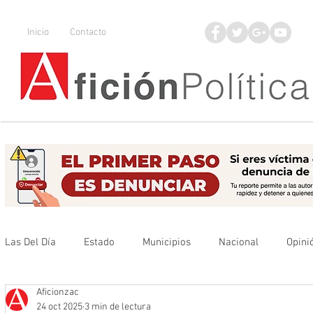
Inicio
Contacto
Las Del Día
Estado
Municipios
Nacional
Opini
Aficionzac
Que no se olvide
Legisladores
UAZ
Denuncia
24 oct 2025
3 min de lectura