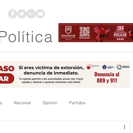
os
Nacional
Opinión
Partidos
es
UAZ
Denuncia
Poder Judicial