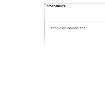
Comentarios
Escribir un comentario...
Encabeza Gobernador David M
Ávila primer Foro por la
Transformación del Campo
Zacatecano