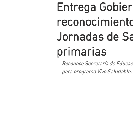
Entrega Gobier
Mineros LNBP
reconocimiento
Jornadas de Sa
primarias
Reconoce Secretaría de Educaci
para programa Vive Saludable, 