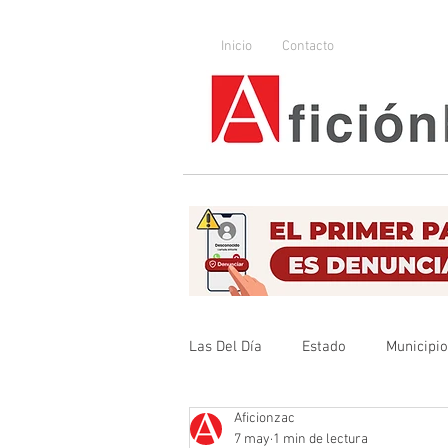
Inicio
Contacto
Las Del Día
Estado
Municipi
Aficionzac
Que no se olvide
Legislador
7 may
1 min de lectura