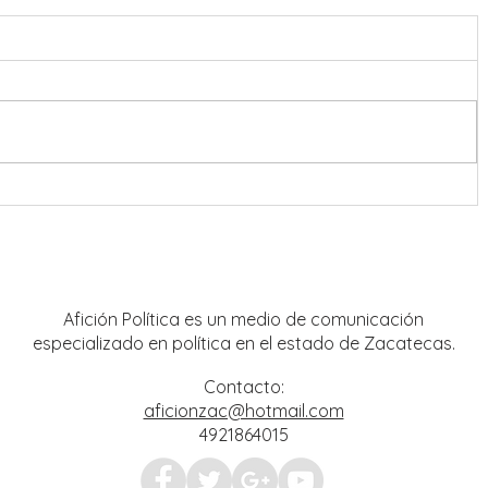
onreal
Refuerzan coordinación en
estrategia de seguridad para Feria
Nacional de Fresnillo
Afición Política es un medio de comunicación
especializado en política en el estado de Zacatecas.
Contacto:
aficionzac@hotmail.com
4921864015