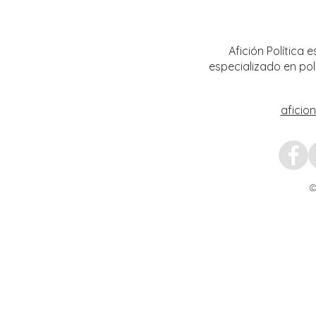
luctuoso de Fray Margil de Jesús
bailar
Afición Política
especializado en pol
aficio
©