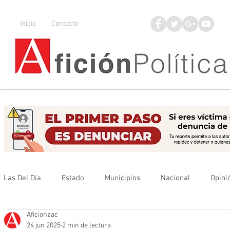
Inicio
Contacto
Las Del Día
Estado
Municipios
Nacional
Opini
Aficionzac
Que no se olvide
Legisladores
UAZ
Denuncia
24 jun 2025
2 min de lectura