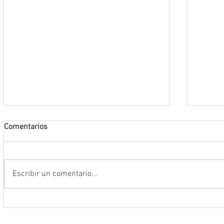
Comentarios
Escribir un comentario...
Conmemoran tercer centenario
El rit