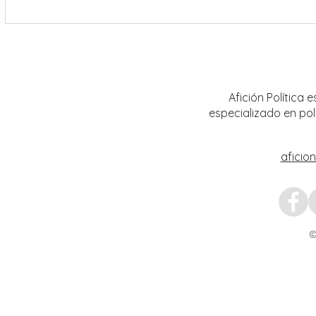
Encabeza Gobernador David Monreal
Refuer
Ávila primer Foro por la
estrat
Transformación del Campo
Nacion
Zacatecano
Afición Política
especializado en pol
aficio
©