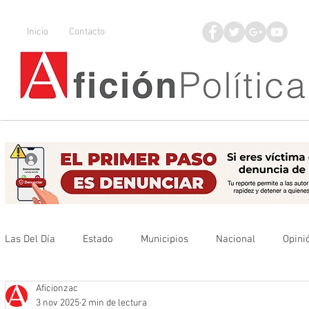
Inicio
Contacto
Las Del Día
Estado
Municipios
Nacional
Opini
Aficionzac
Que no se olvide
Legisladores
UAZ
Denuncia
3 nov 2025
2 min de lectura