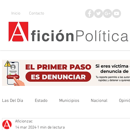
Inicio
Contacto
Las Del Día
Estado
Municipios
Nacional
Opini
Aficionzac
Que no se olvide
Legisladores
UAZ
Denuncia
14 mar 2024
1 min de lectura