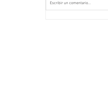
Escribir un comentario...
Da inicio el Festival Cultural y
Artístico de Guadalupe 2026