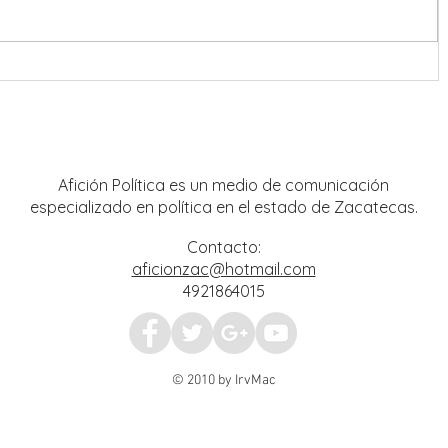
Destacan presencia de artistas
locales en Festival Cultural y
Artístico de Guadalupe 2026
Afición Política es un medio de comunicación
especializado en política en el estado de Zacatecas.
Contacto:
aficionzac@hotmail.com
4921864015
© 2010 by IrvMac