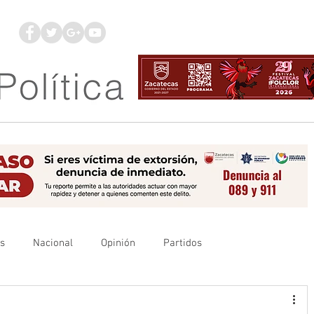
os
Nacional
Opinión
Partidos
es
UAZ
Denuncia
Poder Judicial