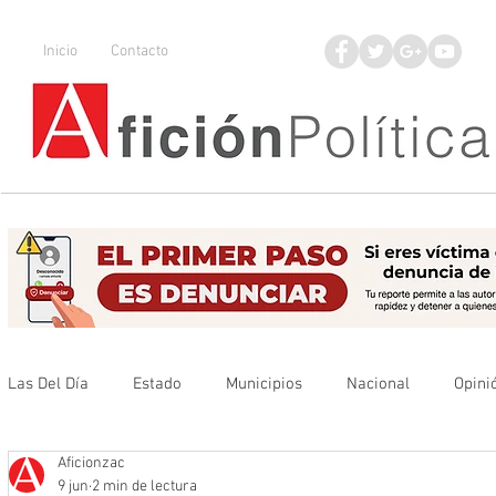
Inicio
Contacto
Las Del Día
Estado
Municipios
Nacional
Opini
Aficionzac
Que no se olvide
Legisladores
UAZ
Denuncia
9 jun
2 min de lectura