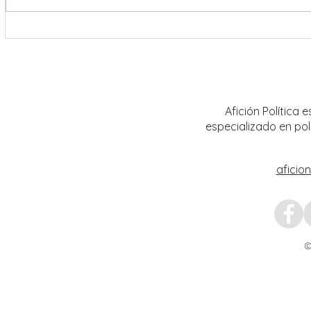
Da inicio el Festival Cultural y
Destac
Artístico de Guadalupe 2026
locale
Artíst
Afición Política
especializado en pol
aficio
©