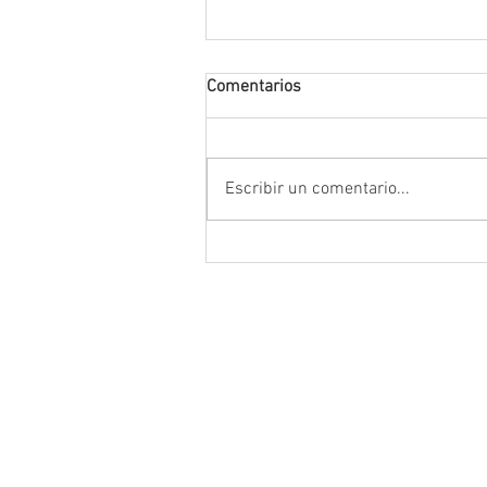
Comentarios
Escribir un comentario...
Da inicio el Festival Cultural y
Artístico de Guadalupe 2026