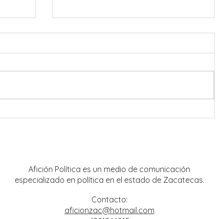
Destacan presencia de artistas
locales en Festival Cultural y
Artístico de Guadalupe 2026
Afición Política es un medio de comunicación
especializado en política en el estado de Zacatecas.
Contacto:
aficionzac@hotmail.com