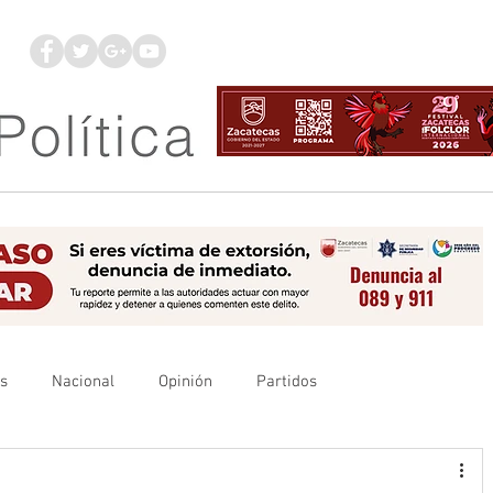
os
Nacional
Opinión
Partidos
es
UAZ
Denuncia
Poder Judicial