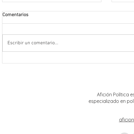
Comentarios
Escribir un comentario...
Encabeza Gobernador David Monreal
Refuer
Ávila primer Foro por la
estrat
Transformación del Campo
Nacion
Zacatecano
Afición Política
especializado en pol
aficio