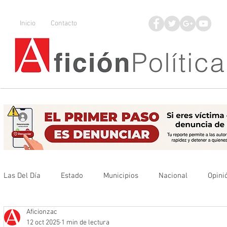
Inicio
Contacto
Las Del Día
Estado
Municipios
Nacional
Opini
Aficionzac
Que no se olvide
Legisladores
UAZ
Denuncia
12 oct 2025
1 min de lectura