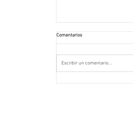
Comentarios
Escribir un comentario...
Encabeza Gobernador David M
Ávila primer Foro por la
Transformación del Campo
Zacatecano