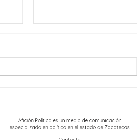
onreal
Refuerzan coordinación en
estrategia de seguridad para Feria
Nacional de Fresnillo
Afición Política es un medio de comunicación
especializado en política en el estado de Zacatecas.
Contacto: