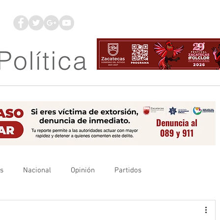
os
Nacional
Opinión
Partidos
es
UAZ
Denuncia
Poder Judicial