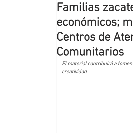
Familias zacat
Mineros LNBP
económicos; ma
Centros de Aten
Comunitarios
El material contribuirá a fomen
creatividad