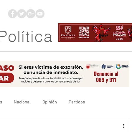
os
Nacional
Opinión
Partidos
es
UAZ
Denuncia
Poder Judicial