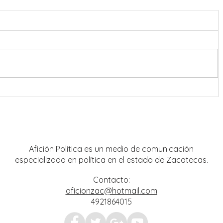
nreal
Operación Rastrillo debilita
 y
estructuras criminales; aseguran
mpo
tigre de bengala y avanzan
investigaciones por hechos del 18 de
julio
Afición Política es un medio de comunicación
especializado en política en el estado de Zacatecas.
Contacto:
aficionzac@hotmail.com
4921864015