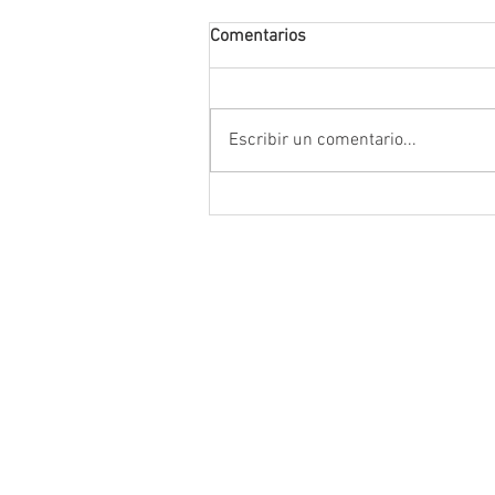
Comentarios
Escribir un comentario...
Anuncia Gobernador David Mo
campaña estatal para prevenir
combatir la extorsión en el ca
zacatecano