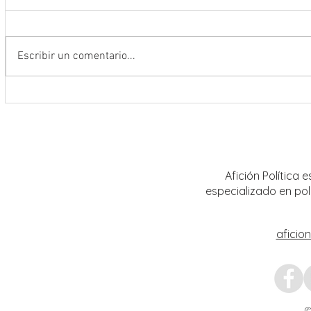
Escribir un comentario...
Encabeza Gobernador David Monreal
Refuer
Ávila primer Foro por la
estrat
Transformación del Campo
Nacion
Zacatecano
Afición Política
especializado en pol
aficio