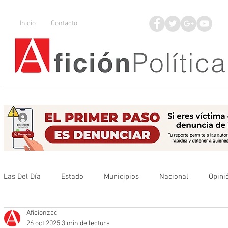
Inicio
Contacto
Las Del Día
Estado
Municipios
Nacional
Opini
Aficionzac
Que no se olvide
Legisladores
UAZ
Denuncia
26 oct 2025
3 min de lectura