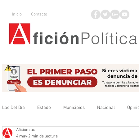
Inicio
Contacto
Las Del Día
Estado
Municipios
Nacional
Opini
Aficionzac
Que no se olvide
Legisladores
UAZ
Denuncia
4 may
2 min de lectura