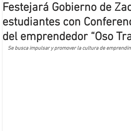
Festejará Gobierno de Za
Mineros LNBP
estudiantes con Conferen
del emprendedor “Oso Tr
Se busca impulsar y promover la cultura de emprendimi