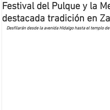
Festival del Pulque y la M
Mineros LNBP
destacada tradición en Z
Desfilarán desde la avenida Hidalgo hasta el templo d