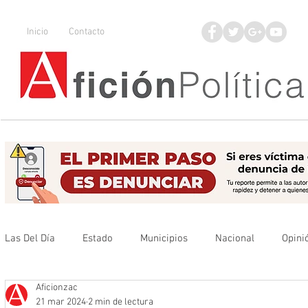
Inicio
Contacto
Las Del Día
Estado
Municipios
Nacional
Opini
Aficionzac
Que no se olvide
Legisladores
UAZ
Denuncia
21 mar 2024
2 min de lectura