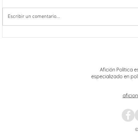
Escribir un comentario...
Se suma Gobernador David Monreal
Fortal
a la Jornada Nacional de
al sec
Reforestación 2026; siembran más
con la
de 18 mil árboles en Zacatecas
Afición Política
especializado en pol
aficio
©