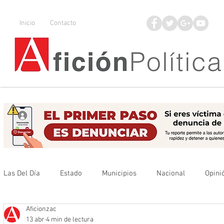
Inicio
Contacto
Las Del Día
Estado
Municipios
Nacional
Opini
Aficionzac
Que no se olvide
Legisladores
UAZ
Denuncia
13 abr
4 min de lectura