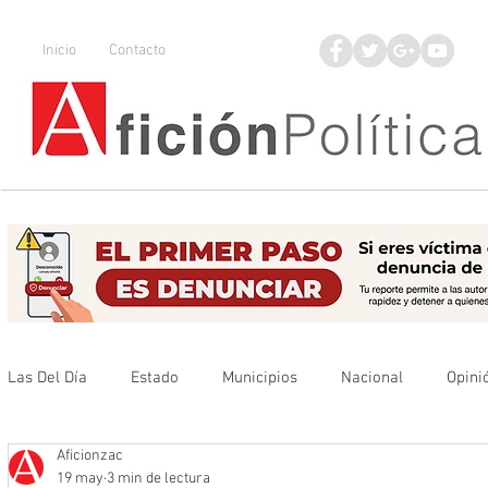
Inicio
Contacto
Las Del Día
Estado
Municipios
Nacional
Opini
Aficionzac
Que no se olvide
Legisladores
UAZ
Denuncia
19 may
3 min de lectura