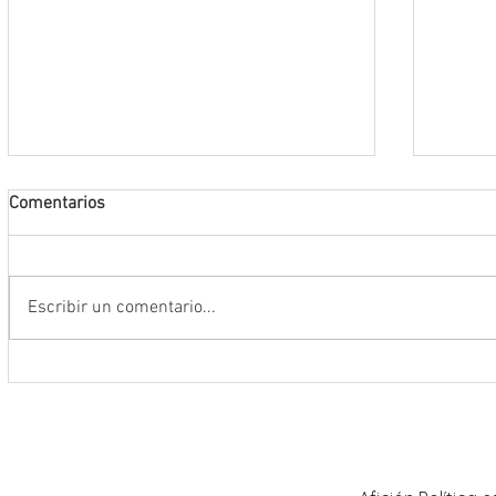
Comentarios
Escribir un comentario...
Riden homenaje póstumo al jurista y
Tribun
magistrado en retiro José
realiz
Guadalupe García Baldrán
distrit
Calera