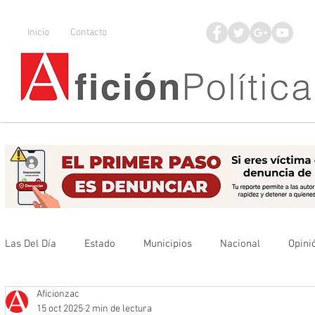
Inicio
Contacto
Las Del Día
Estado
Municipios
Nacional
Opini
Aficionzac
Que no se olvide
Legisladores
UAZ
Denuncia
15 oct 2025
2 min de lectura