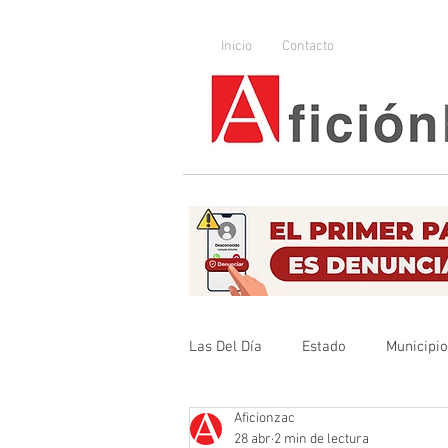
Inicio
Contacto
Las Del Día
Estado
Municipi
Aficionzac
Que no se olvide
Legislador
28 abr
2 min de lectura