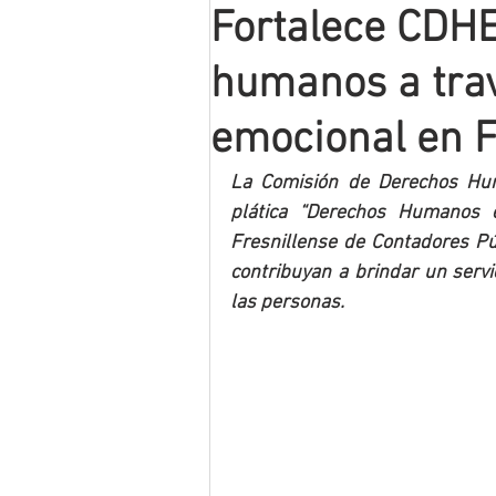
Fortalece CDHE
Mineros LNBP
humanos a trav
emocional en F
La Comisión de Derechos Hum
plática “Derechos Humanos e 
Fresnillense de Contadores Púb
contribuyan a brindar un servi
las personas.