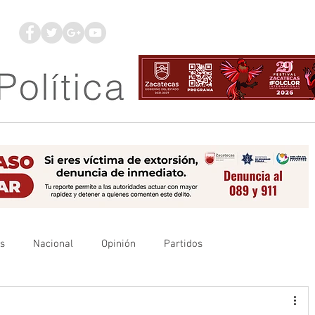
os
Nacional
Opinión
Partidos
es
UAZ
Denuncia
Poder Judicial