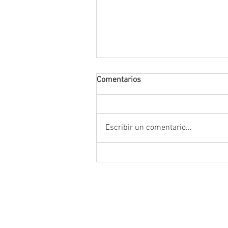
Comentarios
Escribir un comentario...
Anuncia Gobernador David Mo
campaña estatal para prevenir
combatir la extorsión en el ca
zacatecano