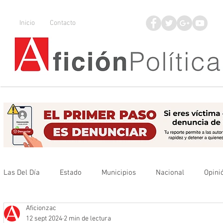
Inicio
Contacto
Las Del Día
Estado
Municipios
Nacional
Opini
Aficionzac
Que no se olvide
Legisladores
UAZ
Denuncia
12 sept 2024
2 min de lectura