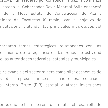
025.-
 En un esfuerzo por consolidar la paz, la confianza 
l estado, el Gobernador David Monreal Ávila encabezó 
s de la Mesa Estatal de Construcción de Paz y 
inero de Zacatecas (Clusmin), con el objetivo de 
institucional y atender las principales inquietudes del 
.
ordaron temas estratégicos relacionados con las 
ecimiento de la vigilancia en las zonas de actividad 
re las autoridades federales, estatales y municipales.
a relevancia del sector minero como pilar económico de 
s de empleos directos e indirectos, contribuir 
o Interno Bruto (PIB) estatal y atraer inversiones 
mente, uno de los motores que impulsa el desarrollo de 