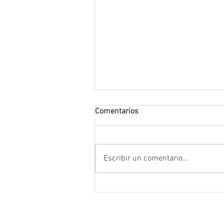
Comentarios
Escribir un comentario...
Encabeza Gobernador David M
Ávila primer Foro por la
Transformación del Campo