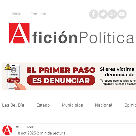
Inicio
Contacto
Las Del Día
Estado
Municipios
Nacional
Opini
Aficionzac
Que no se olvide
Legisladores
UAZ
Denuncia
18 oct 2025
2 min de lectura