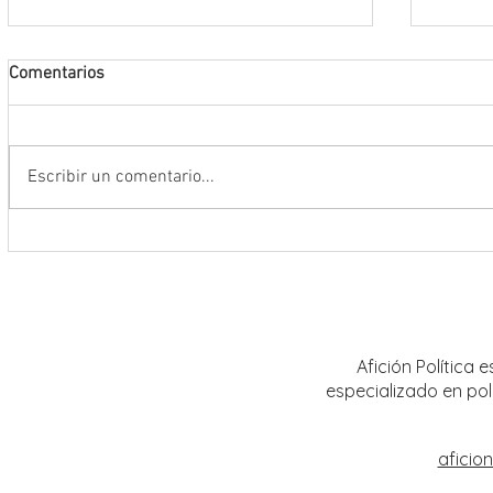
Comentarios
Escribir un comentario...
Encabeza Gobernador David Monreal
Refuer
Ávila primer Foro por la
estrat
Transformación del Campo
Nacion
Zacatecano
Afición Política
especializado en pol
aficio