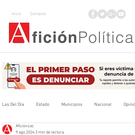
Inicio
Contacto
Las Del Día
Estado
Municipios
Nacional
Opini
Aficionzac
Que no se olvide
Legisladores
UAZ
Denuncia
9 ago 2024
3 min de lectura