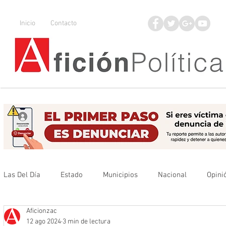
Inicio
Contacto
Las Del Día
Estado
Municipios
Nacional
Opini
Aficionzac
Que no se olvide
Legisladores
UAZ
Denuncia
12 ago 2024
3 min de lectura