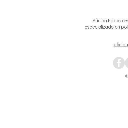
al Servicio Profesional Electoral en
sobre 
plazas de Institutos Electorales
mujere
Estatales
Afición Política
especializado en pol
aficio
©