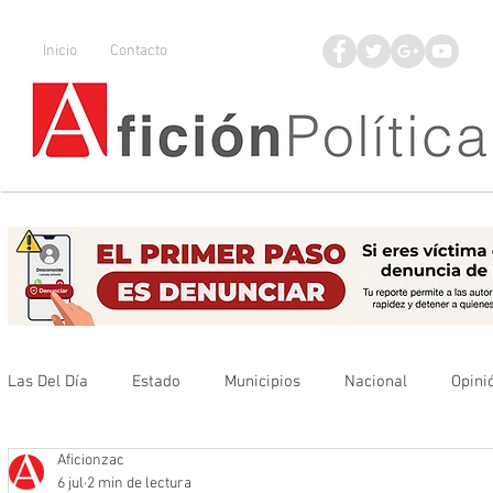
Inicio
Contacto
Las Del Día
Estado
Municipios
Nacional
Opini
Aficionzac
Que no se olvide
Legisladores
UAZ
Denuncia
6 jul
2 min de lectura