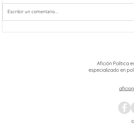
Escribir un comentario...
Se suma Gobernador David Monreal
Fortal
a la Jornada Nacional de
al sec
Reforestación 2026; siembran más
con la
de 18 mil árboles en Zacatecas
Afición Política
especializado en pol
aficio
©