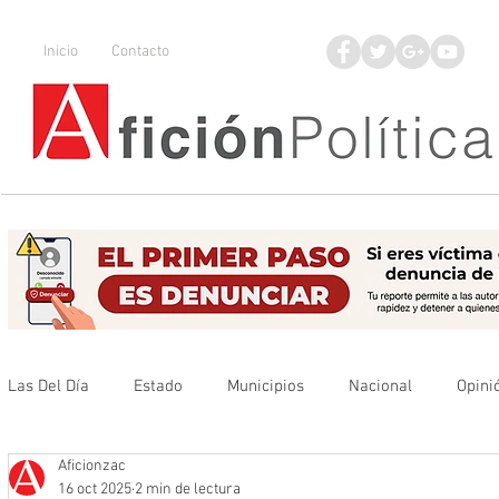
Inicio
Contacto
Las Del Día
Estado
Municipios
Nacional
Opini
Aficionzac
Que no se olvide
Legisladores
UAZ
Denuncia
16 oct 2025
2 min de lectura