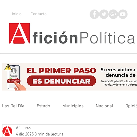
Inicio
Contacto
Las Del Día
Estado
Municipios
Nacional
Opini
Aficionzac
Que no se olvide
Legisladores
UAZ
Denuncia
4 dic 2025
3 min de lectura