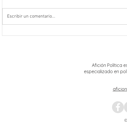
Escribir un comentario...
Encabeza Gobernador David Monreal
Refuer
Ávila primer Foro por la
estrat
Transformación del Campo
Nacion
Zacatecano
Afición Política
especializado en pol
aficio
©