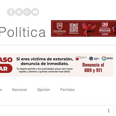
os
Nacional
Opinión
Partidos
es
UAZ
Denuncia
Poder Judicial