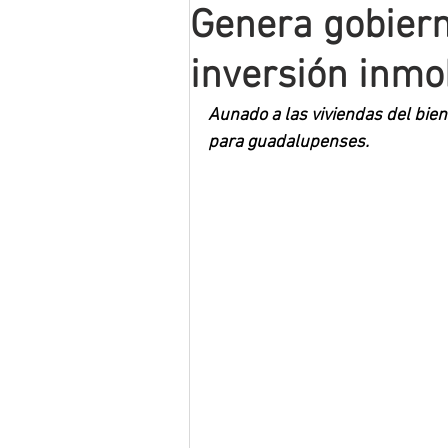
Genera gobier
Mineros LNBP
inversión inmo
Aunado a las viviendas del bien
para guadalupenses.