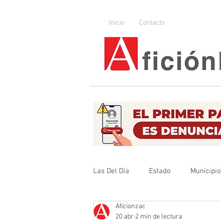
Inicio
Contacto
Las Del Día
Estado
Municipi
Aficionzac
Que no se olvide
Legislador
20 abr
2 min de lectura