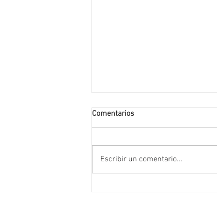
Comentarios
Escribir un comentario...
Da inicio el Festival Cultural y
Artístico de Guadalupe 2026