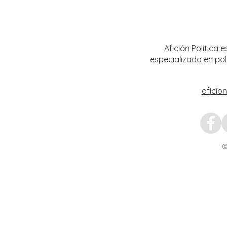
Encabeza Gobernador David Monreal
Refuer
Ávila primer Foro por la
estrat
Transformación del Campo
Nacion
Zacatecano
Afición Política
especializado en pol
aficio
©