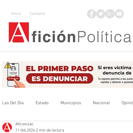
Inicio
Contacto
Las Del Día
Estado
Municipios
Nacional
Opini
Aficionzac
Que no se olvide
Legisladores
UAZ
Denuncia
11 feb 2024
2 min de lectura