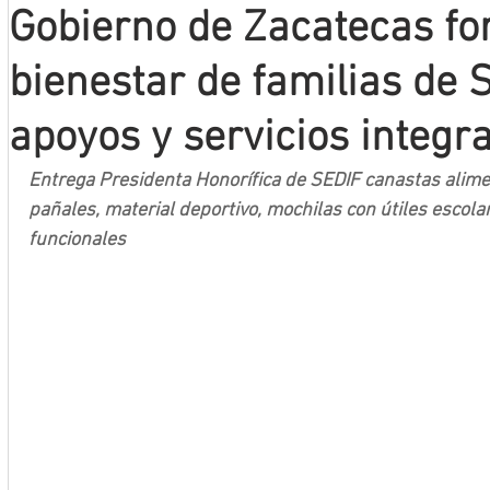
Gobierno de Zacatecas fo
Mineros LNBP
bienestar de familias de 
apoyos y servicios integr
Entrega Presidenta Honorífica de SEDIF canastas aliment
pañales, material deportivo, mochilas con útiles escolar
funcionales