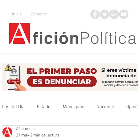
Inicio
Contacto
Las Del Día
Estado
Municipios
Nacional
Opini
Aficionzac
Que no se olvide
Legisladores
UAZ
Denuncia
21 may
2 min de lectura