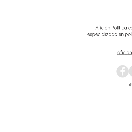
Encabeza Gobernador David Monreal
Refuer
Ávila primer Foro por la
estrat
Transformación del Campo
Nacion
Zacatecano
Afición Política
especializado en pol
aficio
©