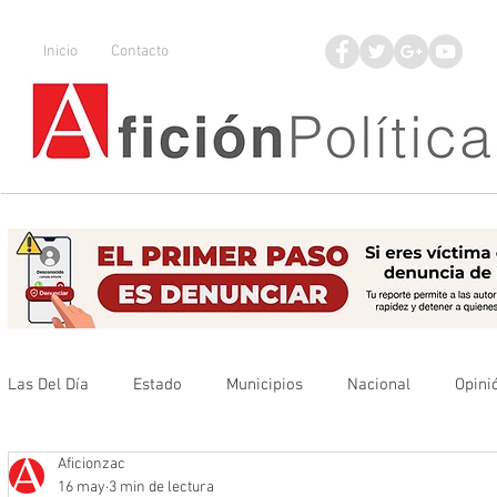
Inicio
Contacto
Las Del Día
Estado
Municipios
Nacional
Opini
Aficionzac
Que no se olvide
Legisladores
UAZ
Denuncia
16 may
3 min de lectura