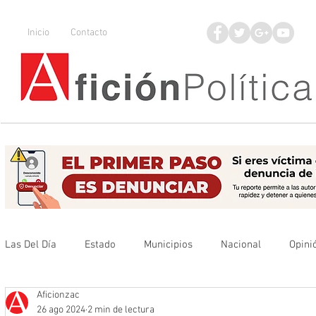
Inicio
Contacto
Las Del Día
Estado
Municipios
Nacional
Opini
Aficionzac
Que no se olvide
Legisladores
UAZ
Denuncia
26 ago 2024
2 min de lectura