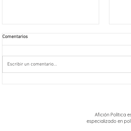
Comentarios
Escribir un comentario...
Encabeza Gobernador David Monreal
Refuer
Ávila primer Foro por la
estrat
Transformación del Campo
Nacion
Zacatecano
Afición Política
especializado en pol