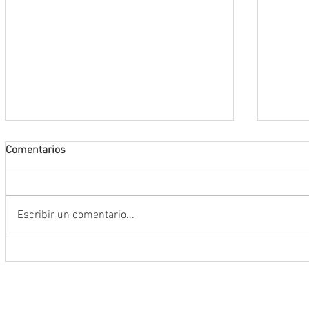
Comentarios
Escribir un comentario...
Da inicio el Festival Cultural y
Destac
Artístico de Guadalupe 2026
locale
Artíst