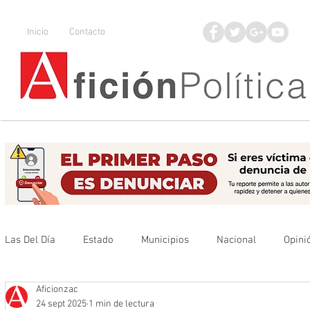
Inicio
Contacto
Las Del Día
Estado
Municipios
Nacional
Opini
Aficionzac
Que no se olvide
Legisladores
UAZ
Denuncia
24 sept 2025
1 min de lectura