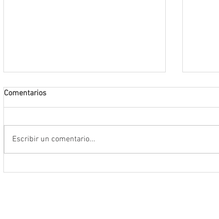
Comentarios
Escribir un comentario...
Conmemoran tercer centenario
El rit
luctuoso de Fray Margil de Jesús
bailar