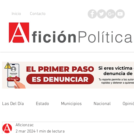
Inicio
Contacto
Las Del Día
Estado
Municipios
Nacional
Opini
Aficionzac
Que no se olvide
Legisladores
UAZ
Denuncia
2 mar 2024
1 min de lectura