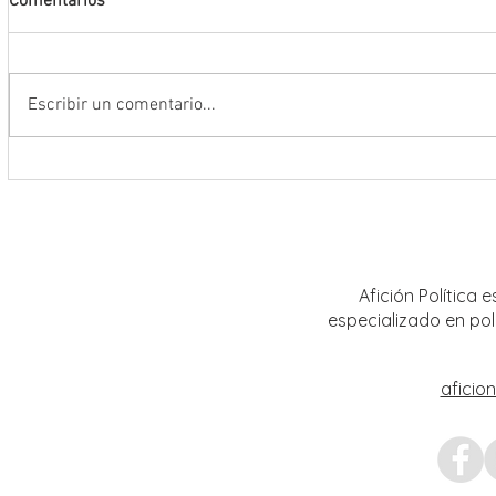
Comentarios
Escribir un comentario...
Abre INE convocatoria para ingresar
Realiz
al Servicio Profesional Electoral en
sobre 
plazas de Institutos Electorales
mujere
Estatales
Afición Política
especializado en pol
aficio