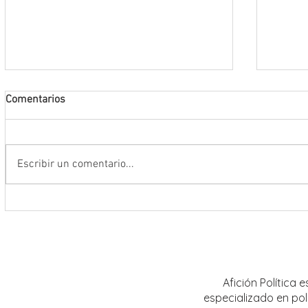
Comentarios
Escribir un comentario...
Anuncia Gobernador David Monreal
Encab
campaña estatal para prevenir y
Ávila 
combatir la extorsión en el campo
Trans
zacatecano
Zacat
Afición Política
especializado en pol