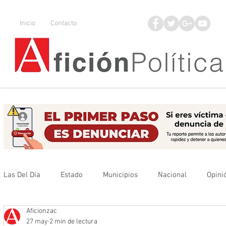
Inicio
Contacto
Las Del Día
Estado
Municipios
Nacional
Opini
Aficionzac
Que no se olvide
Legisladores
UAZ
Denuncia
27 may
2 min de lectura