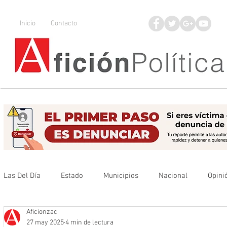
Inicio
Contacto
Las Del Día
Estado
Municipios
Nacional
Opini
Aficionzac
Que no se olvide
Legisladores
UAZ
Denuncia
27 may 2025
4 min de lectura