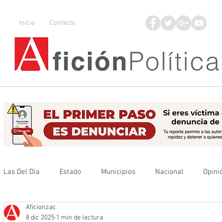
Inicio
Contacto
Las Del Día
Estado
Municipios
Nacional
Opini
Aficionzac
Que no se olvide
Legisladores
UAZ
Denuncia
8 dic 2025
1 min de lectura