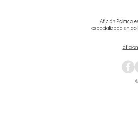
combatir la extorsión en el campo
tigre 
zacatecano
invest
julio
Afición Política
especializado en pol
aficio
©