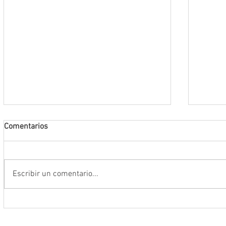
Comentarios
Escribir un comentario...
Anuncia Gobernador David Monreal
Operac
campaña estatal para prevenir y
estruc