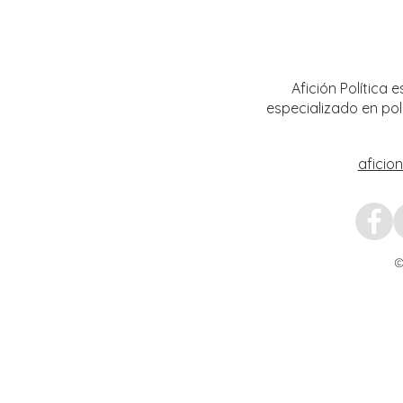
Da inicio el Festival Cultural y
Destac
Artístico de Guadalupe 2026
locale
Artíst
Afición Política
especializado en pol
aficio
©