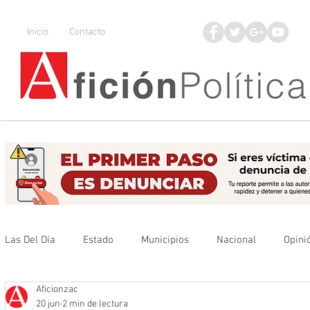
Inicio
Contacto
Las Del Día
Estado
Municipios
Nacional
Opini
Aficionzac
Que no se olvide
Legisladores
UAZ
Denuncia
20 jun
2 min de lectura