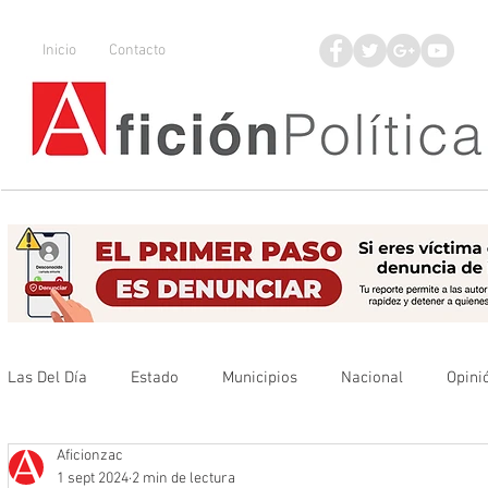
Inicio
Contacto
Las Del Día
Estado
Municipios
Nacional
Opini
Aficionzac
Que no se olvide
Legisladores
UAZ
Denuncia
1 sept 2024
2 min de lectura