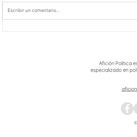
Escribir un comentario...
Encabeza Gobernador David Monreal
Refuer
Ávila primer Foro por la
estrat
Transformación del Campo
Nacion
Zacatecano
Afición Política
especializado en pol
aficio
©