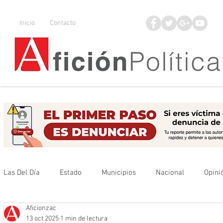
Inicio
Contacto
Las Del Día
Estado
Municipios
Nacional
Opini
Aficionzac
Que no se olvide
Legisladores
UAZ
Denuncia
13 oct 2025
1 min de lectura