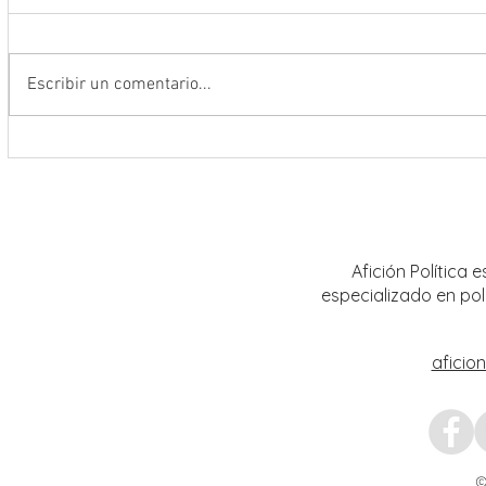
Escribir un comentario...
Encabeza Gobernador David Monreal
Refuer
Ávila primer Foro por la
estrat
Transformación del Campo
Nacion
Zacatecano
Afición Política
especializado en pol
aficio
©